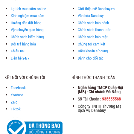
Lợi ích mua sắm online
Giới thiệu về Danabuy.vn
Kinh nghiệm mua sắm
Văn hóa Danabuy
Hướng dẫn đặt hàng
Chính sách bảo hành
Vận chuyển giao hàng.
Chính sách thanh toán
Chính sách kiểm hàng
Chính sách bảo mật
Đổi trả hàng hóa
Chúng tôi cam kết
Khiếu nại
Điều khoản sử dụng
Liên hệ 24/7
Dành cho đối tác
KẾT NỐI VỚI CHÚNG TÔI
HÌNH THỨC THANH TOÁN
Ngân hàng TMCP Quân Đội
Facebook
(MB) - Chi nhánh Đà Nẵng
Youtube
Số Tài Khoản :
935555568
Zalo
Công ty TNHH Thương Mại
Tiktok
Dịch Vụ Danabuy