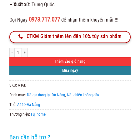
– Xuất xứ:
Trung Quốc
0973.717.077
Gọi Ngay
để nhận thêm khuyến mãi !!!
CTKM Giảm thêm lên đến 10% tùy sản phẩm
Nồi chiên không dầu Fujihome A16D số lượng
Thêm vào giỏ hàng
Mua ngay
SKU:
A16D
Danh mục:
Đồ gia dụng tại Đà Nẵng
,
Nồi chiên không dầu
Thẻ:
A16D Đà Nẵng
Thương hiệu:
Fujihome
Bạn cần hỗ trợ ?