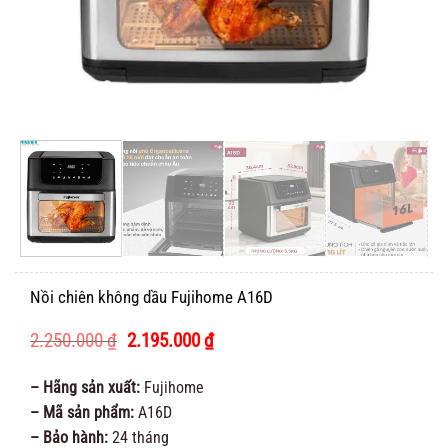
Nồi chiên không dầu Fujihome A16D
Giá
Giá
2.250.000
₫
2.195.000
₫
gốc
hiện
là:
tại
– Hãng sản xuất:
Fujihome
2.250.000 ₫.
là:
– Mã sản phẩm:
A16D
2.195.000 ₫.
– Bảo hành:
24 tháng