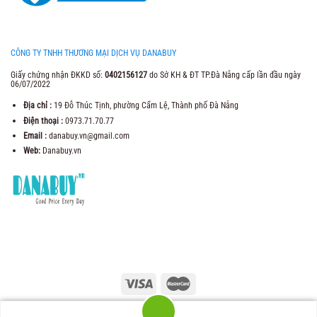
CÔNG TY TNHH THƯƠNG MẠI DỊCH VỤ DANABUY
Giấy chứng nhận ĐKKD số:
0402156127
do Sở KH & ĐT TP.Đà Nẵng cấp lần đầu ngày
06/07/2022
Địa chỉ :
19 Đỗ Thúc Tịnh, phường Cẩm Lệ, Thành phố Đà Nẵng
Điện thoại :
0973.71.70.77
Email :
danabuy.vn@gmail.com
Web:
Danabuy.vn
2021 Copyright ©
Trung Tâm Thương Mại Danabuy
. Web Design by