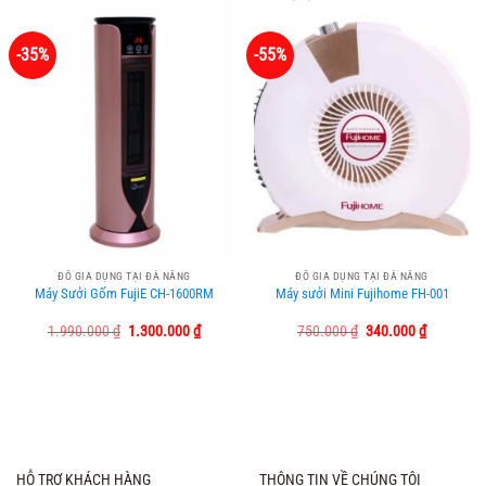
-35%
-55%
ĐỒ GIA DỤNG TẠI ĐÀ NẴNG
ĐỒ GIA DỤNG TẠI ĐÀ NẴNG
Máy Sưởi Gốm FujiE CH-1600RM
Máy sưởi Mini Fujihome FH-001
Giá
Giá
Giá
Giá
1.990.000
₫
1.300.000
₫
750.000
₫
340.000
₫
gốc
hiện
gốc
hiện
là:
tại
là:
tại
1.990.000 ₫.
là:
750.000 ₫.
là:
1.300.000 ₫.
340.000 ₫
HỖ TRỢ KHÁCH HÀNG
THÔNG TIN VỀ CHÚNG TÔI