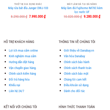
THIẾT BỊ GIA DỤNG KHÁC
MÁY LÀM ĐÁ TẠI ĐÀ NẴNG
Máy rửa bát đĩa Junger DWJ-103
Máy làm đá Fujihome IM70C kèm
lọc nước UF
Giá
Giá
Giá
Giá
8.290.000
₫
7.990.000
₫
10.020.000
₫
9.280.000
₫
gốc
hiện
gốc
hiện
là:
tại
là:
tại
8.290.000 ₫.
là:
10.020.000 ₫.
là:
7.990.000 ₫.
9.280.0
HỖ TRỢ KHÁCH HÀNG
THÔNG TIN VỀ CHÚNG TÔI
Lợi ích mua sắm online
Giới thiệu về Danabuy.vn
Kinh nghiệm mua sắm
Văn hóa Danabuy
Hướng dẫn đặt hàng
Chính sách bảo hành
Vận chuyển giao hàng.
Chính sách thanh toán
Chính sách kiểm hàng
Chính sách bảo mật
Đổi trả hàng hóa
Chúng tôi cam kết
Khiếu nại
Điều khoản sử dụng
Liên hệ 24/7
Dành cho đối tác
KẾT NỐI VỚI CHÚNG TÔI
HÌNH THỨC THANH TOÁN