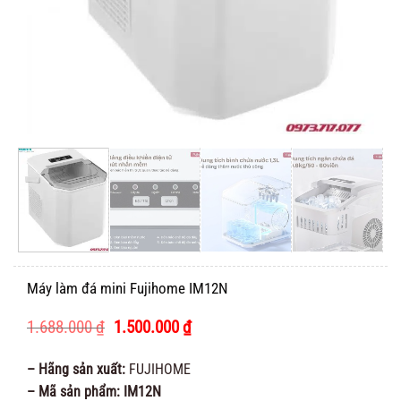
Máy làm đá mini Fujihome IM12N
Giá
Giá
1.688.000
₫
1.500.000
₫
gốc
hiện
là:
tại
– Hãng sản xuất:
FUJIHOME
1.688.000 ₫.
là:
– Mã sản phẩm: IM12N
1.500.000 ₫.