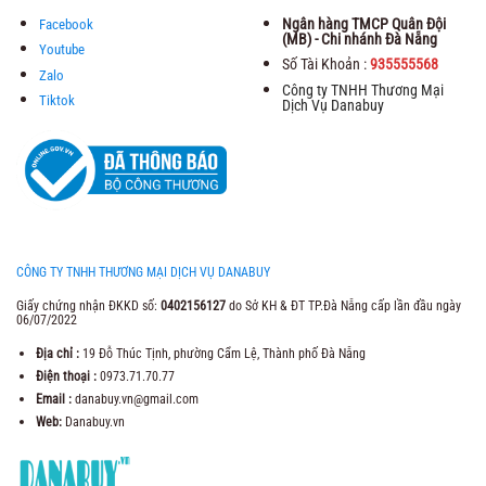
Ngân hàng TMCP Quân Đội
Facebook
(MB) - Chi nhánh Đà Nẵng
Youtube
Số Tài Khoản :
935555568
Zalo
Công ty TNHH Thương Mại
Tiktok
Dịch Vụ Danabuy
CÔNG TY TNHH THƯƠNG MẠI DỊCH VỤ DANABUY
Giấy chứng nhận ĐKKD số:
0402156127
do Sở KH & ĐT TP.Đà Nẵng cấp lần đầu ngày
06/07/2022
Địa chỉ :
19 Đỗ Thúc Tịnh, phường Cẩm Lệ, Thành phố Đà Nẵng
Điện thoại :
0973.71.70.77
Email :
danabuy.vn@gmail.com
Web:
Danabuy.vn