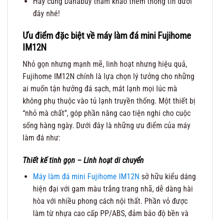
Hãy cùng Danabuy tham khảo thêm thông tin dưới
đây nhé!
Ưu điểm đặc biệt về máy làm đá mini Fujihome
IM12N
Nhỏ gọn nhưng mạnh mẽ, linh hoạt nhưng hiệu quả,
Fujihome IM12N chính là lựa chọn lý tưởng cho những
ai muốn tận hưởng đá sạch, mát lạnh mọi lúc mà
không phụ thuộc vào tủ lạnh truyền thống. Một thiết bị
“nhỏ mà chất”, góp phần nâng cao tiện nghi cho cuộc
sống hàng ngày. Dưới đây là những ưu điểm của máy
làm đá như:
Thiết kế tinh gọn – Linh hoạt di chuyển
Máy làm đá mini Fujihome IM12N
sở hữu kiểu dáng
hiện đại với gam màu trắng trang nhã, dễ dàng hài
hòa với nhiều phong cách nội thất. Phần vỏ được
làm từ nhựa cao cấp PP/ABS, đảm bảo độ bền và