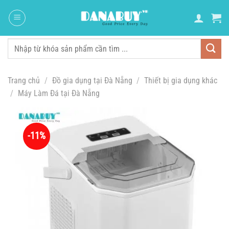
Chuyển
đến
nội
dung
Tìm
kiếm:
Trang chủ
/
Đồ gia dụng tại Đà Nẵng
/
Thiết bị gia dụng khác
/
Máy Làm Đá tại Đà Nẵng
-11%