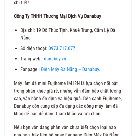
chi tiết!
Công Ty TNHH Thương Mại Dịch Vụ Danabuy
Địa chỉ: 19 Đỗ Thúc Tịnh, Khuê Trung, Cẩm Lệ Đà
Nẵng
Số điện thoại:
0973.717.077
Trang web:
danabuy.vn
Fanpage :
Điện Máy Đà Nẵng – Danabuy
.
Máy làm đá mini Fujihome IM12N là lựa chọn nổi bật
trong phân khúc giá rẻ, nhưng vẫn đảm bảo chất lượng
cao, vận hành ổn định và hiệu quả. Bên cạnh Fujihome,
Danabuy còn cung cấp đa dạng các dòng máy làm đá
khác để bạn dễ dàng tham khảo và lựa chọn.
Nếu bạn vẫn đang phân vân chưa biết chọn loại nào
phù hợp, hãy liên hệ ngay Fanpage Điện Máy Đà Nẵng