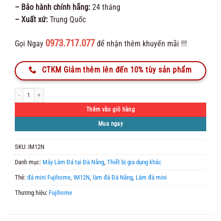
– Bảo hành chính hãng:
24 tháng
– Xuất xứ:
Trung Quốc
0973.717.077
Gọi Ngay
để nhận thêm khuyến mãi !!!
CTKM Giảm thêm lên đến 10% tùy sản phẩm
Máy làm đá mini Fujihome IM12N số lượng
Thêm vào giỏ hàng
Mua ngay
SKU:
IM12N
Danh mục:
Máy Làm Đá tại Đà Nẵng
,
Thiết bị gia dụng khác
Thẻ:
đá mini Fujihome
,
IM12N
,
làm đá Đà Nẵng
,
Làm đá mini
Thương hiệu:
Fujihome