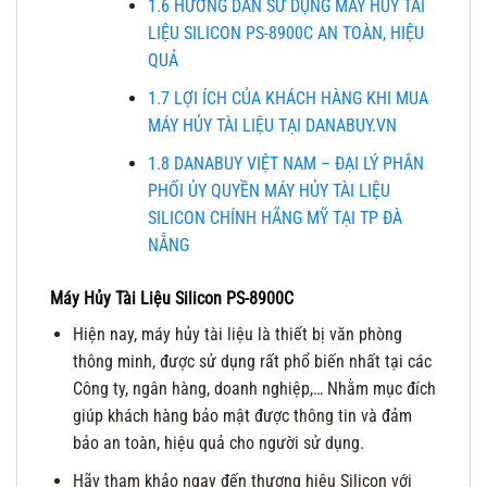
1.6
HƯỚNG DẪN SỬ DỤNG MÁY HỦY TÀI
LIỆU SILICON PS-8900C AN TOÀN, HIỆU
QUẢ
1.7
LỢI ÍCH CỦA KHÁCH HÀNG KHI MUA
MÁY HỦY TÀI LIỆU TẠI DANABUY.VN
1.8
DANABUY VIỆT NAM – ĐẠI LÝ PHÂN
PHỐI ỦY QUYỀN MÁY HỦY TÀI LIỆU
SILICON CHÍNH HÃNG MỸ TẠI TP ĐÀ
NẴNG
Máy Hủy Tài Liệu Silicon PS-8900C
Hiện nay, máy hủy tài liệu là thiết bị văn phòng
thông minh, được sử dụng rất phổ biến nhất tại các
Công ty, ngân hàng, doanh nghiệp,… Nhằm mục đích
giúp khách hàng bảo mật được thông tin và đảm
bảo an toàn, hiệu quả cho người sử dụng.
Hãy tham khảo ngay đến thương hiệu Silicon với