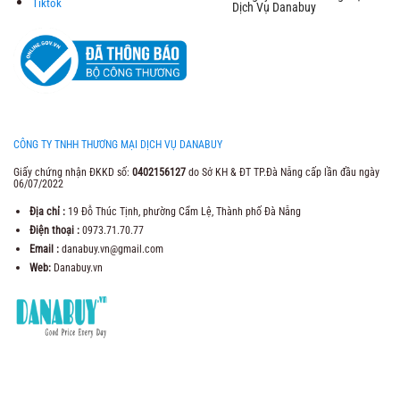
Tiktok
Dịch Vụ Danabuy
CÔNG TY TNHH THƯƠNG MẠI DỊCH VỤ DANABUY
Giấy chứng nhận ĐKKD số:
0402156127
do Sở KH & ĐT TP.Đà Nẵng cấp lần đầu ngày
06/07/2022
Địa chỉ :
19 Đỗ Thúc Tịnh, phường Cẩm Lệ, Thành phố Đà Nẵng
Điện thoại :
0973.71.70.77
Email :
danabuy.vn@gmail.com
Web:
Danabuy.vn