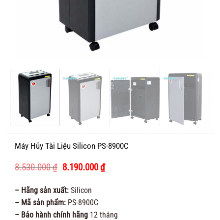
Máy Hủy Tài Liệu Silicon PS-8900C
Giá
Giá
8.530.000
₫
8.190.000
₫
gốc
hiện
là:
tại
– Hãng sản xuất:
Silicon
8.530.000 ₫.
là:
– Mã sản phẩm:
PS-8900C
8.190.000 ₫.
– Bảo hành chính hãng
12 tháng