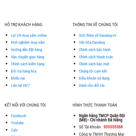
là:
tại
5 sao
36.030.000 ₫.
là:
35.690
HỖ TRỢ KHÁCH HÀNG
THÔNG TIN VỀ CHÚNG TÔI
Lợi ích mua sắm online
Giới thiệu về Danabuy.vn
Kinh nghiệm mua sắm
Văn hóa Danabuy
Hướng dẫn đặt hàng
Chính sách bảo hành
Vận chuyển giao hàng.
Chính sách thanh toán
Chính sách kiểm hàng
Chính sách bảo mật
Đổi trả hàng hóa
Chúng tôi cam kết
Khiếu nại
Điều khoản sử dụng
Liên hệ 24/7
Dành cho đối tác
KẾT NỐI VỚI CHÚNG TÔI
HÌNH THỨC THANH TOÁN
Ngân hàng TMCP Quân Đội
Facebook
(MB) - Chi nhánh Đà Nẵng
Youtube
Số Tài Khoản :
935555568
Zalo
Công ty TNHH Thương Mại