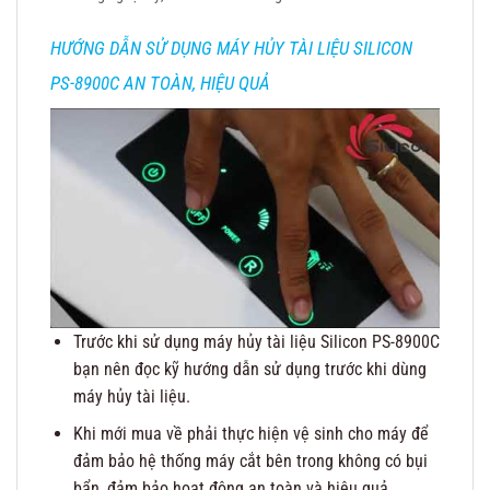
HƯỚNG DẪN SỬ DỤNG MÁY HỦY TÀI LIỆU SILICON
PS-8900C AN TOÀN, HIỆU QUẢ
Trước khi sử dụng máy hủy tài liệu Silicon PS-8900C
bạn nên đọc kỹ hướng dẫn sử dụng trước khi dùng
máy hủy tài liệu.
Khi mới mua về phải thực hiện vệ sinh cho máy để
đảm bảo hệ thống máy cắt bên trong không có bụi
bẩn, đảm bảo hoạt động an toàn và hiệu quả