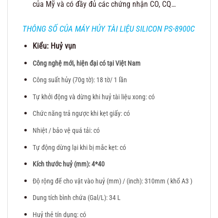
của Mỹ và có đầy đủ các chứng nhận CO, CQ…
THÔNG SỐ CỦA MÁY HỦY TÀI LIỆU SILICON PS-8900C
Kiểu: Huỷ vụn
Công nghệ mới, hiện đại có tại Việt Nam
Công suất hủy (70g tờ): 18 tờ/ 1 lần
Tự khởi động và dừng khi huỷ tài liệu xong: có
Chức năng trả ngược khi kẹt giấy: có
Nhiệt / bảo vệ quá tải: có
Tự động dừng lại khi bị mắc kẹt: có
Kích thước huỷ (mm): 4*40
Độ rộng để cho vật vào huỷ (mm) / (inch): 310mm ( khổ A3 )
Dung tích bình chứa (Gal/L): 34 L
Huỷ thẻ tín dụng: có