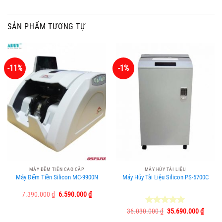
SẢN PHẨM TƯƠNG TỰ
-11%
-1%
MÁY ĐẾM TIỀN CAO CẤP
MÁY HỦY TÀI LIỆU
Máy Đếm Tiền Silicon MC-9900N
Máy Hủy Tài Liệu Silicon PS-5700C
Giá
Giá
7.390.000
₫
6.590.000
₫
gốc
hiện
là:
tại
Giá
Giá
36.030.000
Được xếp
₫
35.690.000
₫
7.390.000 ₫.
là:
gốc
hiện
hạng
5.00
6.590.000 ₫.