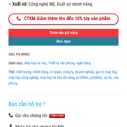
– Xuất xứ:
Công nghệ Mỹ, Xuất xứ chính hãng
CTKM Giảm thêm lên đến 10% tùy sản phẩm
Thêm vào giỏ hàng
Mua ngay
SKU:
PS-8900C
Danh mục:
Máy hủy tài liệu
,
Thiết bị văn phòng, ngân hàng
Thẻ:
chất lượng
,
chính hãng
,
cơ quan
,
công ty
,
doanh nghiệp
,
giá rẻ
,
máy hủy
,
máy hủy công nghiệp
,
máy huỷ tài liệu đà nẵng
,
ps-8900c
,
ps8900c
,
uy tín
,
văn
phòng
Bạn cần hỗ trợ ?
Gọi cho chúng tôi:
Nhắn tin cho chúng tôi