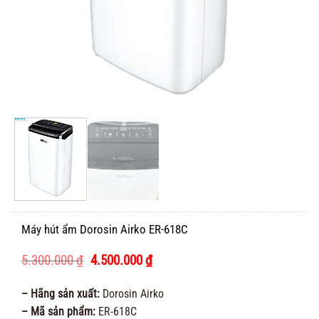
Máy hút ẩm Dorosin Airko ER-618C
Giá
Giá
5.300.000
₫
4.500.000
₫
gốc
hiện
là:
tại
– Hãng sản xuất:
Dorosin Airko
5.300.000 ₫.
là:
– Mã sản phẩm:
ER-618C
4.500.000 ₫.