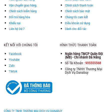
Vận chuyển giao hàng.
Chính sách thanh toán
Chính sách kiểm hàng
Chính sách bảo mật
Đổi trả hàng hóa
Chúng tôi cam kết
Khiếu nại
Điều khoản sử dụng
Liên hệ 24/7
Dành cho đối tác
KẾT NỐI VỚI CHÚNG TÔI
HÌNH THỨC THANH TOÁN
Ngân hàng TMCP Quân Đội
Facebook
(MB) - Chi nhánh Đà Nẵng
Youtube
Số Tài Khoản :
935555568
Zalo
Công ty TNHH Thương Mại
Tiktok
Dịch Vụ Danabuy
CÔNG TY TNHH THƯƠNG MẠI DỊCH VỤ DANABUY