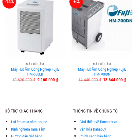
-14%
-6%
MÁY HÚT ẨM
MÁY HÚT ẨM
Máy Hút Ẩm Công Nghiệp FujiE
Máy Hút Ẩm Công Nghiệp FujiE
HM-630EB
HM-700DN
Giá
Giá
Giá
Giá
10.620.000
₫
9.160.000
₫
14.440.000
₫
13.644.000
₫
gốc
hiện
gốc
hiện
là:
tại
là:
tại
10.620.000 ₫.
là:
14.440.000 ₫.
là:
9.160.000 ₫.
13.644
HỖ TRỢ KHÁCH HÀNG
THÔNG TIN VỀ CHÚNG TÔI
Lợi ích mua sắm online
Giới thiệu về Danabuy.vn
Kinh nghiệm mua sắm
Văn hóa Danabuy
Hướng dẫn đặt hàng
Chính sách bảo hành