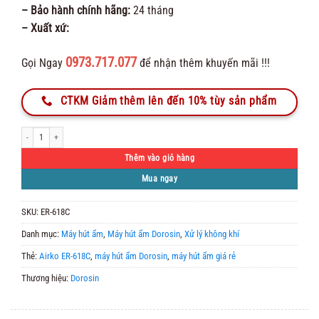
– Bảo hành chính hãng:
24 tháng
– Xuất xứ:
0973.717.077
Gọi Ngay
để nhận thêm khuyến mãi !!!
CTKM Giảm thêm lên đến 10% tùy sản phẩm
Máy hút ẩm Dorosin Airko ER-618C số lượng
Thêm vào giỏ hàng
Mua ngay
SKU:
ER-618C
Danh mục:
Máy hút ẩm
,
Máy hút ẩm Dorosin
,
Xử lý không khí
Thẻ:
Airko ER-618C
,
máy hút ẩm Dorosin
,
máy hút ẩm giá rẻ
Thương hiệu:
Dorosin