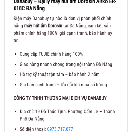
Danabuy – Đại lý
máy hút ẩm Dorosin Airko ER-
618C
Đà Nẵng
Điện máy Danabuy tự hào là đơn vị phân phối chính
hãng
máy hút ẩm Dorosin
tại Đà Nẵng, cam kết sản
phẩm chính hãng 100%, giá cạnh tranh, bảo hành uy
tín.
Cung cấp FUJIE chính hãng 100%
Giao hàng nhanh chóng trong nội thành Đà Nẵng
Hỗ trợ kỹ thuật tận tâm – bảo hành 2 năm
Giá bán cạnh tranh – Ưu đãi khi mua số lượng
CÔNG TY TNHH THƯƠNG MẠI DỊCH VỤ DANABUY
Địa chỉ: 19 Đỗ Thúc Tịnh, Phường Cẩm Lệ – Thành
Phố Đà Nẵng
Số điện thoại:
0973.717.077