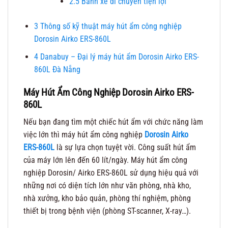
2.5
Bánh xe di chuyển tiện lợi
3
Thông số kỹ thuật máy hút ẩm công nghiệp
Dorosin Airko ERS-860L
4
Danabuy – Đại lý máy hút ẩm Dorosin Airko ERS-
860L Đà Nẵng
Máy Hút Ẩm Công Nghiệp Dorosin Airko ERS-
860L
Nếu bạn đang tìm một chiếc hút ẩm với chức năng làm
việc lớn thì máy hút ẩm công nghiệp
Dorosin Airko
ERS-860L
là sự lựa chọn tuyệt vời. Công suất hút ẩm
của máy lớn lên đến 60 lít/ngày. Máy hút ẩm công
nghiệp Dorosin/ Airko ERS-860L sử dụng hiệu quả với
những nơi có diện tích lớn như văn phòng, nhà kho,
nhà xưởng, kho bảo quản, phòng thí nghiệm, phòng
thiết bị trong bệnh viện (phòng ST-scanner, X-ray…).