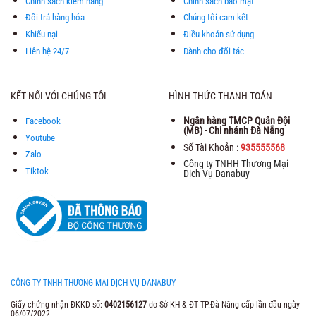
Chính sách kiểm hàng
Chính sách bảo mật
Đổi trả hàng hóa
Chúng tôi cam kết
Khiếu nại
Điều khoản sử dụng
Liên hệ 24/7
Dành cho đối tác
KẾT NỐI VỚI CHÚNG TÔI
HÌNH THỨC THANH TOÁN
Ngân hàng TMCP Quân Đội
Facebook
(MB) - Chi nhánh Đà Nẵng
Youtube
Số Tài Khoản :
935555568
Zalo
Công ty TNHH Thương Mại
Tiktok
Dịch Vụ Danabuy
CÔNG TY TNHH THƯƠNG MẠI DỊCH VỤ DANABUY
Giấy chứng nhận ĐKKD số:
0402156127
do Sở KH & ĐT TP.Đà Nẵng cấp lần đầu ngày
06/07/2022