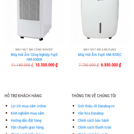
MÁY HÚT ẨM CÔNG NGHIỆP
MÁY HÚT ẨM DÂN DỤNG
Máy Hút Ẩm Công Nghiệp FujiE
Máy Hút Ẩm FujiE HM-920EC
HM-650EB
Giá
Giá
Giá
Giá
11.140.000
₫
10.530.000
₫
7.750.000
₫
6.330.000
₫
gốc
hiện
gốc
hiện
là:
tại
là:
tại
11.140.000 ₫.
là:
7.750.000 ₫.
là:
10.530.000 ₫.
6.330.0
HỖ TRỢ KHÁCH HÀNG
THÔNG TIN VỀ CHÚNG TÔI
Lợi ích mua sắm online
Giới thiệu về Danabuy.vn
Kinh nghiệm mua sắm
Văn hóa Danabuy
Hướng dẫn đặt hàng
Chính sách bảo hành
Vận chuyển giao hàng.
Chính sách thanh toán