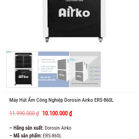
Máy Hút Ẩm Công Nghiệp Dorosin Airko ERS-860L
Giá
Giá
11.990.000
₫
10.100.000
₫
gốc
hiện
là:
tại
– Hãng sản xuất:
Dorosin Airko
11.990.000 ₫.
là:
– Mã sản phẩm:
ERS-860L
10.100.000 ₫.