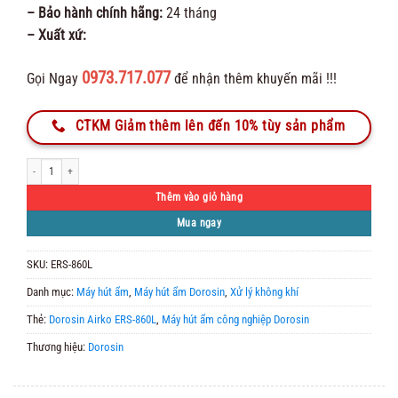
– Bảo hành chính hãng:
24 tháng
– Xuất xứ:
0973.717.077
Gọi Ngay
để nhận thêm khuyến mãi !!!
CTKM Giảm thêm lên đến 10% tùy sản phẩm
Máy Hút Ẩm Công Nghiệp Dorosin Airko ERS-860L số lượng
Thêm vào giỏ hàng
Mua ngay
SKU:
ERS-860L
Danh mục:
Máy hút ẩm
,
Máy hút ẩm Dorosin
,
Xử lý không khí
Thẻ:
Dorosin Airko ERS-860L
,
Máy hút ẩm công nghiệp Dorosin
Thương hiệu:
Dorosin