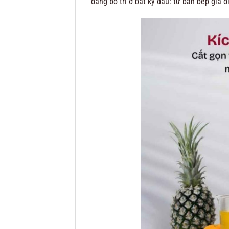
dàng bố trí ở bất kỳ đâu: từ bàn bếp gia 