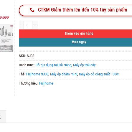
CTKM Giảm thêm lên đến 10% tùy sản phẩm
Máy ép chậm mini Fujihome SJ08 số lượng
Thêm vào giỏ hàng
Mua ngay
SKU:
SJ08
Danh mục:
Đồ gia dụng tại Đà Nẵng
,
Máy ép trái cây
Thẻ:
Fujihome SJ08
,
Máy ép chậm mini
,
máy ép có công suất 130w
Thương hiệu:
Fujihome
)