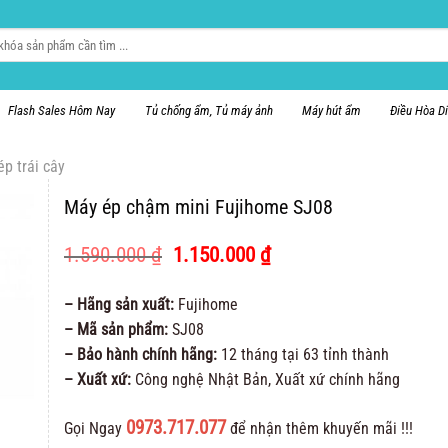
Flash Sales Hôm Nay
Tủ chống ẩm, Tủ máy ảnh
Máy hút ẩm
Điều Hòa D
p trái cây
Máy ép chậm mini Fujihome SJ08
Giá
Giá
1.590.000
₫
1.150.000
₫
gốc
hiện
là:
tại
– Hãng sản xuất:
Fujihome
1.590.000 ₫.
là:
– Mã sản phẩm:
SJ08
1.150.000 ₫.
– Bảo hành chính hãng:
12 tháng tại 63 tỉnh thành
– Xuất xứ:
Công nghệ Nhật Bản, Xuất xứ chính hãng
0973.717.077
Gọi Ngay
để nhận thêm khuyến mãi !!!