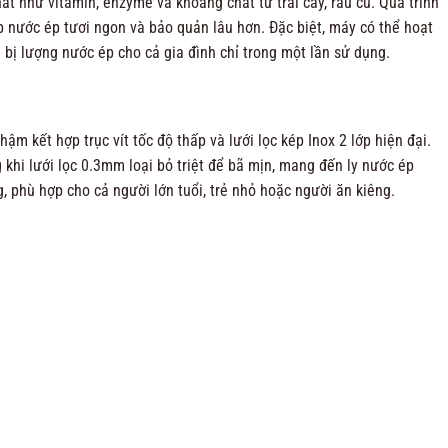
t như vitamin, enzyme và khoáng chất từ trái cây, rau củ. Quá trình
p nước ép tươi ngon và bảo quản lâu hơn. Đặc biệt, máy có thể hoạt
 bị lượng nước ép cho cả gia đình chỉ trong một lần sử dụng.
ậm kết hợp trục vít tốc độ thấp và lưới lọc kép Inox 2 lớp hiện đại.
g khi lưới lọc 0.3mm loại bỏ triệt để bã mịn, mang đến ly nước ép
 phù hợp cho cả người lớn tuổi, trẻ nhỏ hoặc người ăn kiêng.