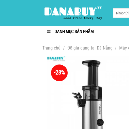
Chuyển
đến
Tìm
kiếm:
nội
dung
DANH MỤC SẢN PHẨM
Trang chủ
/
Đồ gia dụng tại Đà Nẵng
/
Máy é
-28%