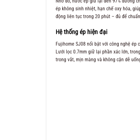
Nhờ đó, nước ép giữ lại đến 97% dưỡng chấ
ép không sinh nhiệt, hạn chế oxy hóa, giú
động liên tục trong 20 phút – đủ để chuẩn
Hệ thống ép hiện đại
Fujihome SJ08 nổi bật với công nghệ ép ch
Lưới lọc 0.7mm giữ lại phần xác lớn, tron
trong vắt, mịn màng và không cặn dễ uống,