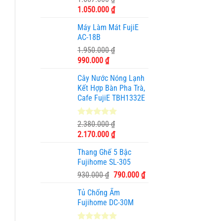
dựa trên
Giá
Giá
1.050.000
₫
đánh giá
gốc
hiện
Máy Làm Mát FujiE
là:
tại
AC-18B
1.687.000 ₫.
là:
1.950.000
₫
1.050.000 ₫.
Giá
Giá
990.000
₫
gốc
hiện
Cây Nước Nóng Lạnh
là:
tại
Kết Hợp Bàn Pha Trà,
1.950.000 ₫.
là:
Cafe FujiE TBH1332E
990.000 ₫.
5.00
11
trên 5
2.380.000
₫
dựa trên
Giá
Giá
2.170.000
₫
đánh giá
gốc
hiện
Thang Ghế 5 Bậc
là:
tại
Fujihome SL-305
2.380.000 ₫.
là:
Giá
Giá
930.000
₫
790.000
₫
2.170.000 ₫.
gốc
hiện
Tủ Chống Ẩm
là:
tại
Fujihome DC-30M
930.000 ₫.
là:
790.000 ₫.