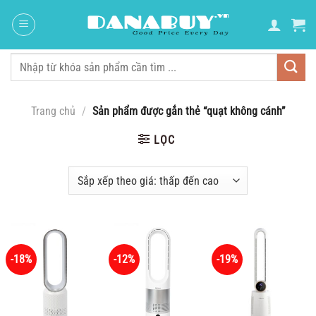
Chuyển
đến
nội
dung
Tìm
kiếm:
Trang chủ
/
Sản phẩm được gắn thẻ “quạt không cánh”
LỌC
-18%
-12%
-19%