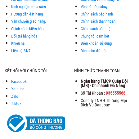
Kinh nghiệm mua sắm
Văn hóa Danabuy
Hướng dẫn đặt hàng
Chính sách bảo hành
Vận chuyển giao hàng.
Chính sách thanh toán
Chính sách kiểm hàng
Chính sách bảo mật
Đổi trả hàng hóa
Chúng tôi cam kết
Khiếu nại
Điều khoản sử dụng
Liên hệ 24/7
Dành cho đối tác
KẾT NỐI VỚI CHÚNG TÔI
HÌNH THỨC THANH TOÁN
Ngân hàng TMCP Quân Đội
Facebook
(MB) - Chi nhánh Đà Nẵng
Youtube
Số Tài Khoản :
935555568
Zalo
Công ty TNHH Thương Mại
Tiktok
Dịch Vụ Danabuy