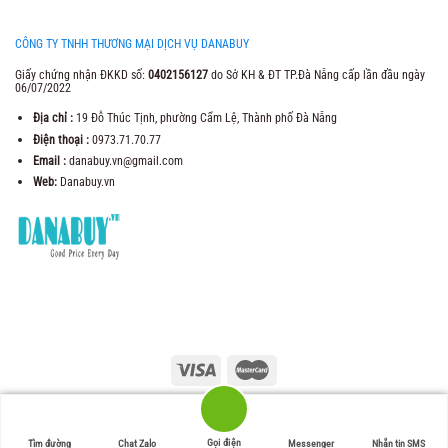
CÔNG TY TNHH THƯƠNG MẠI DỊCH VỤ DANABUY
Giấy chứng nhận ĐKKD số:
0402156127
do Sở KH & ĐT TP.Đà Nẵng cấp lần đầu ngày
06/07/2022
Địa chỉ :
19 Đỗ Thúc Tịnh, phường Cẩm Lệ, Thành phố Đà Nẵng
Điện thoại :
0973.71.70.77
Email :
danabuy.vn@gmail.com
Web:
Danabuy.vn
2021 Copyright ©
Trung Tâm Thương Mại Danabuy
. Web Design by
Danabuy.vn
Gọi điện
Tìm đường
Chat Zalo
Messenger
Nhắn tin SMS