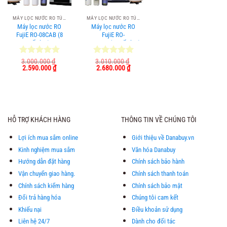
MÁY LỌC NƯỚC RO TỦ ĐỨNG
MÁY LỌC NƯỚC RO TỦ ĐỨNG
Máy lọc nước RO
Máy lọc nước RO
FujiE RO-08CAB (8
FujiE RO-
cấp lọc)
1000CAB(10 cấp lọc)
Được xếp
3.000.000
₫
Được xếp
3.010.000
₫
Giá
Giá
Giá
Giá
2.590.000
₫
2.680.000
₫
hạng
5.00
hạng
5.00
gốc
hiện
gốc
hiện
5 sao
5 sao
là:
tại
là:
tại
3.000.000 ₫.
là:
3.010.000 ₫.
là:
2.590.000 ₫.
2.680.000 ₫.
HỖ TRỢ KHÁCH HÀNG
THÔNG TIN VỀ CHÚNG TÔI
Lợi ích mua sắm online
Giới thiệu về Danabuy.vn
Kinh nghiệm mua sắm
Văn hóa Danabuy
Hướng dẫn đặt hàng
Chính sách bảo hành
Vận chuyển giao hàng.
Chính sách thanh toán
Chính sách kiểm hàng
Chính sách bảo mật
Đổi trả hàng hóa
Chúng tôi cam kết
Khiếu nại
Điều khoản sử dụng
Liên hệ 24/7
Dành cho đối tác