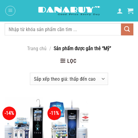
Chuyển
đến
nội
dung
Tìm
kiếm:
Trang chủ
/
Sản phẩm được gắn thẻ “Mỹ”
LỌC
-14%
-11%