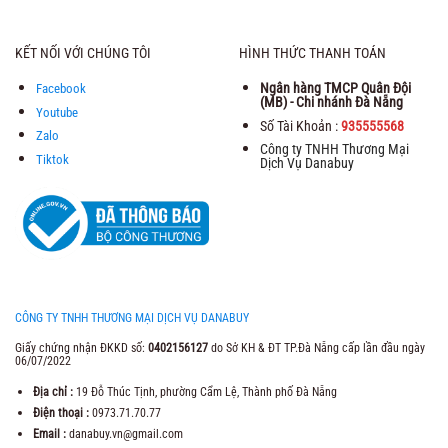
KẾT NỐI VỚI CHÚNG TÔI
HÌNH THỨC THANH TOÁN
Ngân hàng TMCP Quân Đội
Facebook
(MB) - Chi nhánh Đà Nẵng
Youtube
Số Tài Khoản :
935555568
Zalo
Công ty TNHH Thương Mại
Tiktok
Dịch Vụ Danabuy
CÔNG TY TNHH THƯƠNG MẠI DỊCH VỤ DANABUY
Giấy chứng nhận ĐKKD số:
0402156127
do Sở KH & ĐT TP.Đà Nẵng cấp lần đầu ngày
06/07/2022
Địa chỉ :
19 Đỗ Thúc Tịnh, phường Cẩm Lệ, Thành phố Đà Nẵng
Điện thoại :
0973.71.70.77
Email :
danabuy.vn@gmail.com